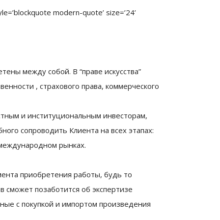
yle=’blockquote modern-quote’ size=’24’
тены между собой. В “праве искусства”
венности , страхового права, коммерческого
 частным и институциональным инвесторам,
бного сопроводить Клиента на всех этапах:
 международном рынках.
омента приобретения работы, будь то
ов сможет позаботится об экспертизе
ные с покупкой и импортом произведения