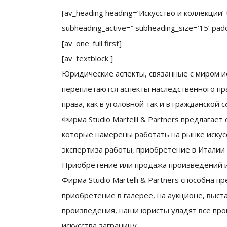
[av_heading heading=’Искусство и коллекции’ 
subheading_active=” subheading_size=’15’ padd
[av_one_full first]
[av_textblock ]
Юридические аспекты, связанные с миром иск
переплетаются аспекты наследственного пра
права, как в уголовной так и в гражданской 
Фирма Studio Martelli & Partners предлагае
которые намерены работать на рынке искусс
экспертиза работы, приобретение в Италии
Приобретение или продажа произведений и
Фирма Studio Martelli & Partners способна
приобретение в галерее, на аукционе, выст
произведения, наши юристы уладят все про
искусства заграницу.