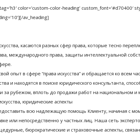
tag=’h3′ color=’custom-color-heading’ custom_font=’#d70400′ st
ing=’10’][/av_heading]
усства, касаются разных сфер права, которые тесно перепле
ва, международного права, защиты интеллектуальной собст
сфере.
т свой опыт в сфере “права искусства” и обращается ко всем
тва и находятся в поиске юридического консультанта, спосо
 и за рубежом, вплоть до продажи работ на национальном и
скусства, юридические аспекты
 предоставить всю надлежащую помощь Клиенту, начиная с м
авке или непосредственно у частных лиц. Наша сеть эксперт
цедурные, бюрократические и страховочные аспекты, связан