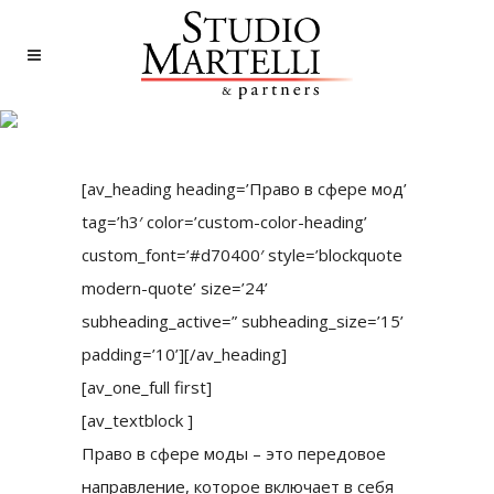
ПРАВО В СФЕРЕ МОД
[av_heading heading=’Право в сфере мод’
tag=’h3′ color=’custom-color-heading’
custom_font=’#d70400′ style=’blockquote
modern-quote’ size=’24’
subheading_active=” subheading_size=’15’
padding=’10’][/av_heading]
[av_one_full first]
[av_textblock ]
Право в сфере моды – это передовое
направление, которое включает в себя