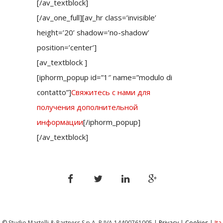
[/av_textblock]
[/av_one_full][av_hr class=’invisible’
height=’20’ shadow=’no-shadow’
position=’center’]
[av_textblock ]
[iphorm_popup id=”1″ name=”modulo di
contatto”]
Свяжитесь с нами для
получения дополнительной
информации
[/iphorm_popup]
[/av_textblock]
© Studio Martelli & Partners S.p.A. P.IVA ‎14490761005 |
Privacy
|
Cookies
|
Ita