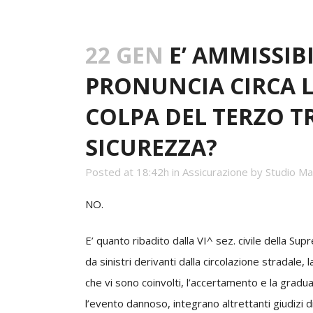
22 GEN
E’ AMMISSIBI
PRONUNCIA CIRCA 
COLPA DEL TERZO T
SICUREZZA?
Posted at 18:42h
in
Assicurazione
by
Studio Ma
NO.
E’ quanto ribadito dalla VI^ sez. civile della 
da sinistri derivanti dalla circolazione stradale
che vi sono coinvolti, l’accertamento e la gradua
l’evento dannoso, integrano altrettanti giudizi d