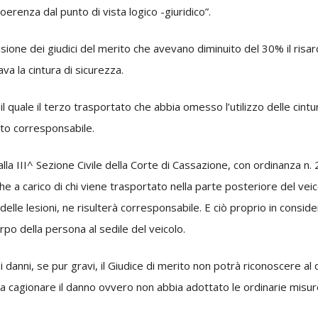
renza dal punto di vista logico -giuridico”.
ione dei giudici del merito che avevano diminuito del 30% il risarc
a la cintura di sicurezza.
quale il terzo trasportato che abbia omesso l’utilizzo delle cintur
ato corresponsabile.
dalla III^ Sezione Civile della Corte di Cassazione, con ordinanza 
anche a carico di chi viene trasportato nella parte posteriore del v
 delle lesioni, ne risulterà corresponsabile. E ciò proprio in consid
orpo della persona al sedile del veicolo.
di danni, se pur gravi, il Giudice di merito non potrà riconoscere 
a cagionare il danno ovvero non abbia adottato le ordinarie misure 