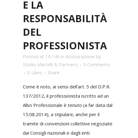
E LA
RESPONSABILITÀ
DEL
PROFESSIONISTA
Posted at 16:14h
in
Assicurazione
by
Studio Martelli & Partners
0 Comments
0
Likes
Share
Come è noto, ai sensi dell’art. 5 del D.P.R.
137/2012, il professionista iscritto ad un
Albo Professionale è tenuto (a far data dal
15.08.2014), a stipulare, anche per il
tramite di convenzioni collettive negoziate
dai Consigli nazionali e dagli enti