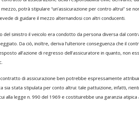
 mezzo, potrà stipulare “un’assicurazione per contro altrui” se non
revede di guidare il mezzo alternandosi con altri conducenti.
o del sinistro il veicolo era condotto da persona diversa dal cont
neggiato. Da ciò, inoltre, deriva l’ulteriore conseguenza che il co
 esposto all’azione di regresso dell’assicuratore in quanto, non 
c.
ontratto di assicurazione ben potrebbe espressamente attribuire a
sia stata stipulata per conto altrui: tale pattuizione, infatti, rien
cui alla legge n. 990 del 1969 e costituirebbe una garanzia atipica a