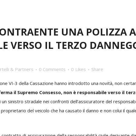
CONTRAENTE UNA POLIZZA A
E VERSO IL TERZO DANNEGG
rtelli & Partners
0 Comments
0
Likes
Share
ezione VI-3 della Cassazione hanno introdotto una novità, non cert
afferma il Supremo Consesso, non è responsabile verso il te
un sinistro stradale nei confronti dell’assicuratore del responsabile
proprietario del veicolo che ha causato il danno e non colui il quale 
il contratto di assicurazione della responsabilità civile derivante da