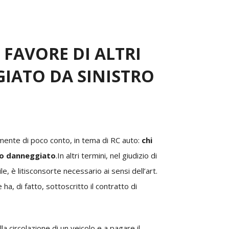
 FAVORE DI ALTRI
IATO DA SINISTRO
amente di poco conto, in tema di RC auto:
chi
rzo danneggiato
.
In altri termini, nel giudizio di
, è litisconsorte necessario ai sensi dell’art.
ha, di fatto, sottoscritto il contratto di
lla circolazione di un veicolo e a pagare il