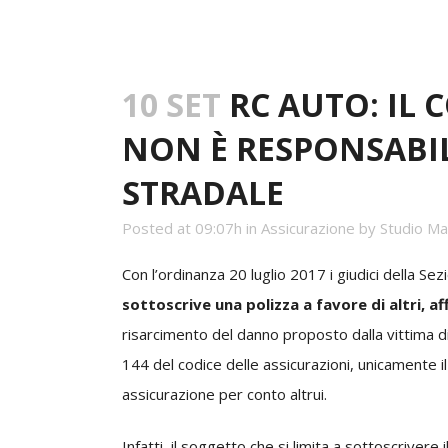
10 SET
RC AUTO: IL 
NON È RESPONSABIL
STRADALE
Posted at 09:07h
in
Assicurazione
by
Studio Ma
Con l’ordinanza 20 luglio 2017 i giudici della S
sottoscrive una polizza a favore di altri, 
risarcimento del danno proposto dalla vittima di 
144 del codice delle assicurazioni, unicamente il 
assicurazione per conto altrui.
Infatti, il soggetto che si limita a sottoscrivere 