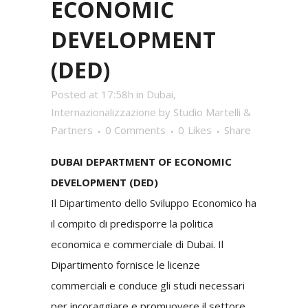
ECONOMIC
DEVELOPMENT
(DED)
Posted at 17:58h
in
Dubai
,
Internazionalizzazione
by
Studio Martelli &
Partners
0 Comments
0
Likes
Share
DUBAI DEPARTMENT OF ECONOMIC
DEVELOPMENT (DED)
Il Dipartimento dello Sviluppo Economico ha
il compito di predisporre la politica
economica e commerciale di Dubai. Il
Dipartimento fornisce le licenze
commerciali e conduce gli studi necessari
per incoraggiare e promuovere il settore