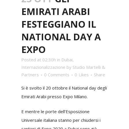
EMIRATI ARABI
FESTEGGIANO IL
NATIONAL DAY A
EXPO
Posted at 02:30h
in
Dubai
,
Internazionalizzazione
by
Studio Martelli &
Partners
0 Comments
0
Likes
Share
Si è svolto il 20 ottobre il National day degli
Emirati Arabi presso Expo Milano.
E mentre le porte dell’Esposizione
Universale italiana stanno per chiudersi i
cantieri di Expo 2020 a Dubai sono già