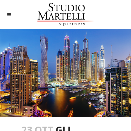
23 OTT
GLI