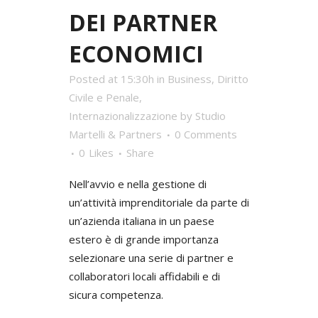
DEI PARTNER
ECONOMICI
Posted at 15:30h
in
Business
,
Diritto
Civile e Penale
,
Internazionalizzazione
by
Studio
Martelli & Partners
0 Comments
0
Likes
Share
Nell’avvio e nella gestione di
un’attività imprenditoriale da parte di
un’azienda italiana in un paese
estero è di grande importanza
selezionare una serie di partner e
collaboratori locali affidabili e di
sicura competenza.